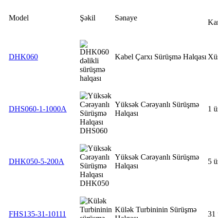
Model
Şəkil
Sənaye
Kan
DHK060
Kabel Çarxı Sürüşmə Halqası
Xü
Yüksək Cərəyanlı Sürüşmə
DHS060-1-1000A
1 ü
Halqası
Yüksək Cərəyanlı Sürüşmə
DHK050-5-200A
5 ü
Halqası
Külək Turbininin Sürüşmə
FHS135-31-10111
31 