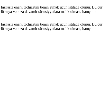
asiləsiz enerji təchizatını təmin etmək üçün istifadə olunur. Bu cür
güclü suya və toza davamlı xüsusiyyətlərə malik olması, həmçinin
asiləsiz enerji təchizatını təmin etmək üçün istifadə olunur. Bu cür
güclü suya və toza davamlı xüsusiyyətlərə malik olması, həmçinin