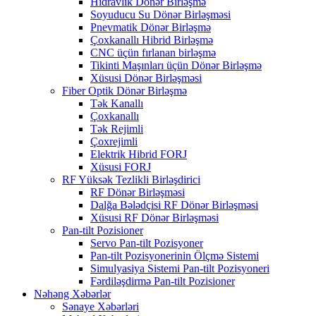
Hidravlik Dönər Birləşmə
Soyuducu Su Dönər Birləşməsi
Pnevmatik Dönər Birləşmə
Çoxkanallı Hibrid Birləşmə
CNC üçün fırlanan birləşmə
Tikinti Maşınları üçün Dönər Birləşmə
Xüsusi Dönər Birləşməsi
Fiber Optik Dönər Birləşmə
Tək Kanallı
Çoxkanallı
Tək Rejimli
Çoxrejimli
Elektrik Hibrid FORJ
Xüsusi FORJ
RF Yüksək Tezlikli Birləşdirici
RF Dönər Birləşməsi
Dalğa Bələdçisi RF Dönər Birləşməsi
Xüsusi RF Dönər Birləşməsi
Pan-tilt Pozisioner
Servo Pan-tilt Pozisyoner
Pan-tilt Pozisyonerinin Ölçmə Sistemi
Simulyasiya Sistemi Pan-tilt Pozisyoneri
Fərdiləşdirmə Pan-tilt Pozisioner
Nəhəng Xəbərlər
Sənaye Xəbərləri