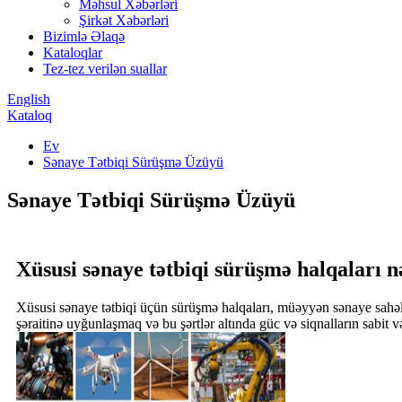
Məhsul Xəbərləri
Şirkət Xəbərləri
Bizimlə Əlaqə
Kataloqlar
Tez-tez verilən suallar
English
Kataloq
Ev
Sənaye Tətbiqi Sürüşmə Üzüyü
Sənaye Tətbiqi Sürüşmə Üzüyü
Xüsusi sənaye tətbiqi sürüşmə halqaları n
Xüsusi sənaye tətbiqi üçün sürüşmə halqaları, müəyyən sənaye sahələ
şəraitinə uyğunlaşmaq və bu şərtlər altında güc və siqnalların sabit