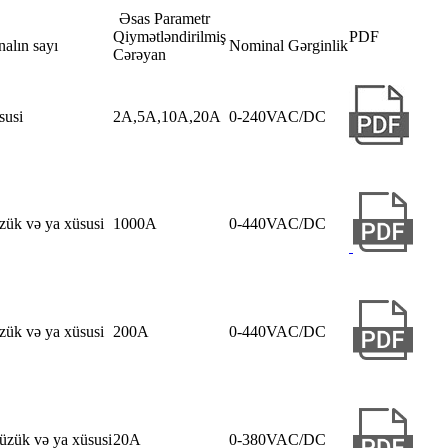
Əsas Parametr
Qiymətləndirilmiş
PDF
alın sayı
Nominal Gərginlik
Cərəyan
susi
2A,5A,10A,20A
0-240VAC/DC
zük və ya xüsusi
1000A
0-440VAC/DC
zük və ya xüsusi
200A
0-440VAC/DC
üzük və ya xüsusi
20A
0-380VAC/DC