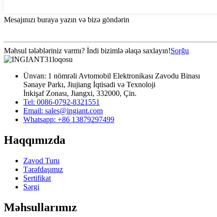
Mesajınızı buraya yazın və bizə göndərin
Məhsul tələbləriniz varmı? İndi bizimlə əlaqə saxlayın!
Sorğu
Ünvan: 1 nömrəli Avtomobil Elektronikası Zavodu Binası
Sənaye Parkı, Jiujiang İqtisadi və Texnoloji
İnkişaf Zonası, Jiangxi, 332000, Çin.
Tel: 0086-0792-8321551
Email:
sales@ingiant.com
Whatsapp: +86 13879297499
Haqqımızda
Zavod Turu
Tərəfdaşımız
Sertifikat
Sərgi
Məhsullarımız