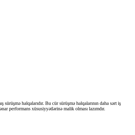
ş sürüşmə halqalarıdır. Bu cür sürüşmə halqalarının daha sərt iş
kənar performans xüsusiyyətlərinə malik olması lazımdır.