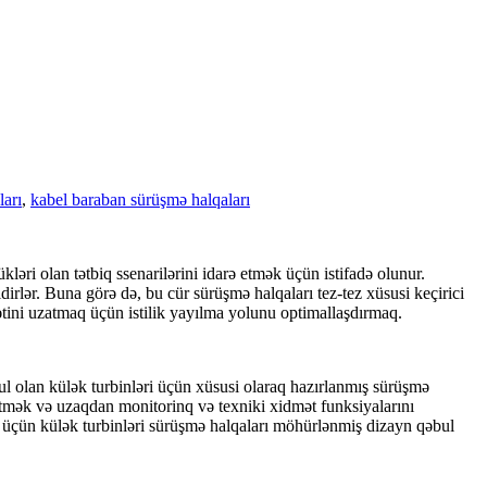
ları
,
kabel baraban sürüşmə halqaları
ri olan tətbiq ssenarilərini idarə etmək üçün istifadə olunur.
dirlər. Buna görə də, bu cür sürüşmə halqaları tez-tez xüsusi keçirici
ətini uzatmaq üçün istilik yayılma yolunu optimallaşdırmaq.
sul olan külək turbinləri üçün xüsusi olaraq hazırlanmış sürüşmə
etmək və uzaqdan monitorinq və texniki xidmət funksiyalarını
k üçün külək turbinləri sürüşmə halqaları möhürlənmiş dizayn qəbul