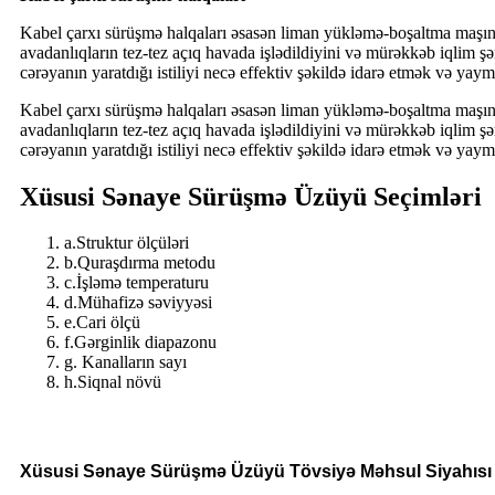
Kabel çarxı sürüşmə halqaları əsasən liman yükləmə-boşaltma maşınlar
avadanlıqların tez-tez açıq havada işlədildiyini və mürəkkəb iqlim ş
cərəyanın yaratdığı istiliyi necə effektiv şəkildə idarə etmək və ya
Kabel çarxı sürüşmə halqaları əsasən liman yükləmə-boşaltma maşınlar
avadanlıqların tez-tez açıq havada işlədildiyini və mürəkkəb iqlim ş
cərəyanın yaratdığı istiliyi necə effektiv şəkildə idarə etmək və ya
Xüsusi Sənaye Sürüşmə Üzüyü Seçimləri
a.Struktur ölçüləri
b.Quraşdırma metodu
c.İşləmə temperaturu
d.Mühafizə səviyyəsi
e.Cari ölçü
f.Gərginlik diapazonu
g. Kanalların sayı
h.Siqnal növü
Xüsusi Sənaye Sürüşmə Üzüyü Tövsiyə Məhsul Siyahısı