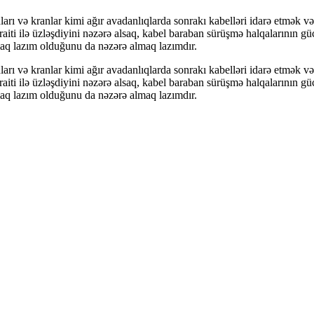
ı və kranlar kimi ağır avadanlıqlarda sonrakı kabelləri idarə etmək və f
əraiti ilə üzləşdiyini nəzərə alsaq, kabel baraban sürüşmə halqalarının 
ymaq lazım olduğunu da nəzərə almaq lazımdır.
ı və kranlar kimi ağır avadanlıqlarda sonrakı kabelləri idarə etmək və f
əraiti ilə üzləşdiyini nəzərə alsaq, kabel baraban sürüşmə halqalarının 
ymaq lazım olduğunu da nəzərə almaq lazımdır.