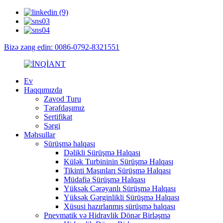
Bizə zəng edin: 0086-0792-8321551
Ev
Haqqımızda
Zavod Turu
Tərəfdaşımız
Sertifikat
Sərgi
Məhsullar
Sürüşmə halqası
Dəlikli Sürüşmə Halqası
Külək Turbininin Sürüşmə Halqası
Tikinti Maşınları Sürüşmə Halqası
Müdafiə Sürüşmə Halqası
Yüksək Cərəyanlı Sürüşmə Halqası
Yüksək Gərginlikli Sürüşmə Halqası
Xüsusi hazırlanmış sürüşmə halqası
Pnevmatik və Hidravlik Dönər Birləşmə