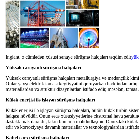
Ingiant, o cümlədən xüsusi sənaye sürüşmə halqaları təqdim edir
yük
Yüksək cərəyanlı sürüşmə halqaları
Yüksək cərəyanlı sürüşmə halqaları metallurgiya və mədənçilik kimi s
Onlar yaxşı elektrik təması keyfiyyətini qoruyarkən həddindən artıq i
materiallardan və struktur dizaynlardan istifadə edir, məsələn, təma
Külək enerjisi ilə işləyən sürüşmə halqaları
Külək enerjisi ilə işləyən sürüşmə halqaları, bütün külək turbin sis
halqası növüdür. Onun əsas xüsusiyyətlərinə ekstremal hava şəraiti
dəstəkləmək daxildir, lakin bunlarla məhdudlaşmır. Dənizdəki külək 
edir və korroziyaya davamlı materiallar və texnologiyalardan istifadə
Kabel çarxı sürüşmə halqaları