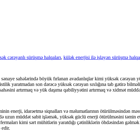
sək cərəyanlı sürüşmə halqaları
,
külək enerjisi ilə işləyən sürüşmə halqa
ənaye sahələrində böyük fırlanan avadanlıqlar kimi yüksək cərəyan yüklə
stilik yaratmadan son dərəcə yüksək cərəyan sıxlığına tab gətirə bilməli
s sahəsini artırmaq və yük daşıma qabiliyyətini artırmaq və xidmət müdd
teminin enerji, idarəetmə siqnalları və məlumatlarının ötürülməsindən mə
ndə uzun müddət sabit işləmək, yüksək güclü enerji ötürülməsini təmin 
fermaları kimi sərt mühitlərin yaratdığı çətinliklərin öhdəsindən gəlmə
 edir.