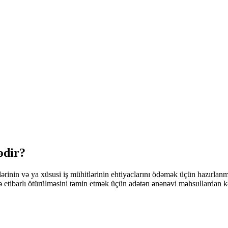
ədir?
rinin və ya xüsusi iş mühitlərinin ehtiyaclarını ödəmək üçün hazırlanmı
 və etibarlı ötürülməsini təmin etmək üçün adətən ənənəvi məhsullardan 