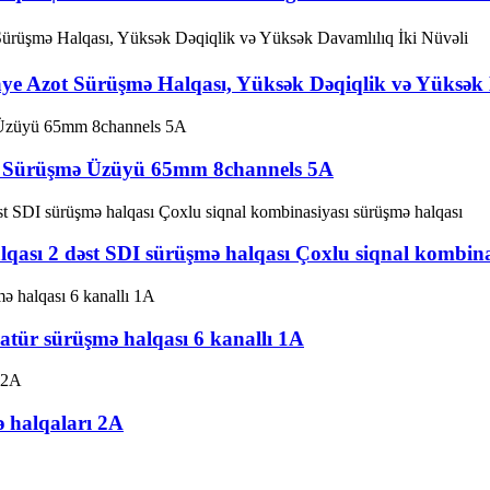
 Azot Sürüşmə Halqası, Yüksək Dəqiqlik və Yüksək D
r Sürüşmə Üzüyü 65mm 8channels 5A
qası 2 dəst SDI sürüşmə halqası Çoxlu siqnal kombina
tür sürüşmə halqası 6 kanallı 1A
 halqaları 2A