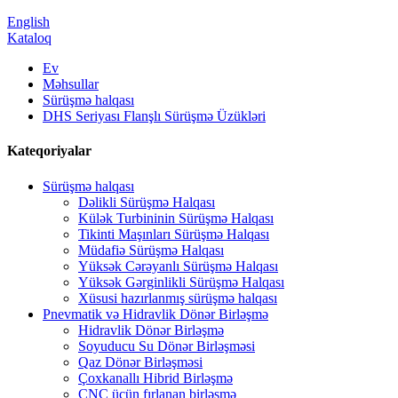
English
Kataloq
Ev
Məhsullar
Sürüşmə halqası
DHS Seriyası Flanşlı Sürüşmə Üzükləri
Kateqoriyalar
Sürüşmə halqası
Dəlikli Sürüşmə Halqası
Külək Turbininin Sürüşmə Halqası
Tikinti Maşınları Sürüşmə Halqası
Müdafiə Sürüşmə Halqası
Yüksək Cərəyanlı Sürüşmə Halqası
Yüksək Gərginlikli Sürüşmə Halqası
Xüsusi hazırlanmış sürüşmə halqası
Pnevmatik və Hidravlik Dönər Birləşmə
Hidravlik Dönər Birləşmə
Soyuducu Su Dönər Birləşməsi
Qaz Dönər Birləşməsi
Çoxkanallı Hibrid Birləşmə
CNC üçün fırlanan birləşmə