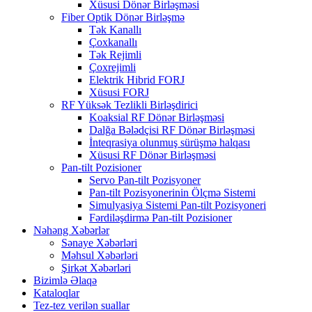
Xüsusi Dönər Birləşməsi
Fiber Optik Dönər Birləşmə
Tək Kanallı
Çoxkanallı
Tək Rejimli
Çoxrejimli
Elektrik Hibrid FORJ
Xüsusi FORJ
RF Yüksək Tezlikli Birləşdirici
Koaksial RF Dönər Birləşməsi
Dalğa Bələdçisi RF Dönər Birləşməsi
İnteqrasiya olunmuş sürüşmə halqası
Xüsusi RF Dönər Birləşməsi
Pan-tilt Pozisioner
Servo Pan-tilt Pozisyoner
Pan-tilt Pozisyonerinin Ölçmə Sistemi
Simulyasiya Sistemi Pan-tilt Pozisyoneri
Fərdiləşdirmə Pan-tilt Pozisioner
Nəhəng Xəbərlər
Sənaye Xəbərləri
Məhsul Xəbərləri
Şirkət Xəbərləri
Bizimlə Əlaqə
Kataloqlar
Tez-tez verilən suallar