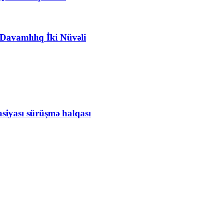
avamlılıq İki Nüvəli
siyası sürüşmə halqası