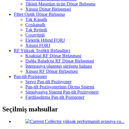
Tikinti Maşınları üçün Dönər Birləşmə
Xüsusi Dönər Birləşməsi
Fiber Optik Dönər Birləşmə
Tək Kanallı
Çoxkanallı
Tək Rejimli
Çoxrejimli
Elektrik Hibrid FORJ
Xüsusi FORJ
RF Yüksək Tezlikli Birləşdirici
Koaksial RF Dönər Birləşməsi
Dalğa Bələdçisi RF Dönər Birləşməsi
İnteqrasiya olunmuş sürüşmə halqası
Xüsusi RF Dönər Birləşməsi
Pan-tilt Pozisioner
Servo Pan-tilt Pozisyoner
Pan-tilt Pozisyonerinin Ölçmə Sistemi
Simulyasiya Sistemi Pan-tilt Pozisyoneri
Fərdiləşdirmə Pan-tilt Pozisioner
Seçilmiş məhsullar