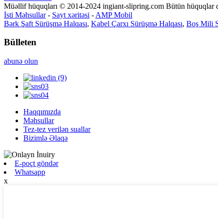
Müəllif hüquqları © 2014-2024 ingiant-slipring.com Bütün hüquqlar 
İsti Məhsullar
-
Sayt xəritəsi
-
AMP Mobil
Bərk Şaft Sürüşmə Halqası
,
Kabel Çarxı Sürüşmə Halqası
,
Boş Mili 
Bülleten
abunə olun
Haqqımızda
Məhsullar
Tez-tez verilən suallar
Bizimlə Əlaqə
E-poçt göndər
Whatsapp
x