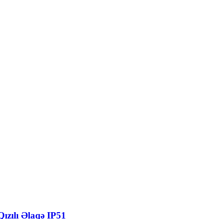
ızılı Əlaqə IP51