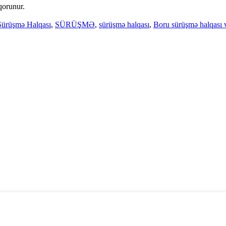
qorunur.
Sürüşmə Halqası
,
SÜRÜŞMƏ
,
sürüşmə halqası
,
Boru sürüşmə halqası v