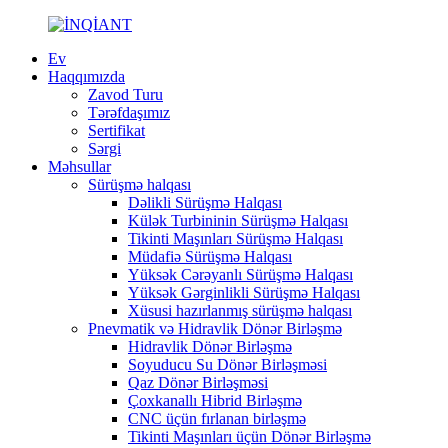
Ev
Haqqımızda
Zavod Turu
Tərəfdaşımız
Sertifikat
Sərgi
Məhsullar
Sürüşmə halqası
Dəlikli Sürüşmə Halqası
Külək Turbininin Sürüşmə Halqası
Tikinti Maşınları Sürüşmə Halqası
Müdafiə Sürüşmə Halqası
Yüksək Cərəyanlı Sürüşmə Halqası
Yüksək Gərginlikli Sürüşmə Halqası
Xüsusi hazırlanmış sürüşmə halqası
Pnevmatik və Hidravlik Dönər Birləşmə
Hidravlik Dönər Birləşmə
Soyuducu Su Dönər Birləşməsi
Qaz Dönər Birləşməsi
Çoxkanallı Hibrid Birləşmə
CNC üçün fırlanan birləşmə
Tikinti Maşınları üçün Dönər Birləşmə