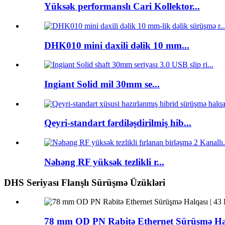
Yüksək performanslı Cari Kollektor...
DHK010 mini daxili dəlik 10 mm...
Ingiant Solid mil 30mm se...
Qeyri-standart fərdiləşdirilmiş hib...
Nəhəng RF yüksək tezlikli r...
DHS Seriyası Flanşlı Sürüşmə Üzükləri
78 mm OD PN Rabitə Ethernet Sürüşmə Halq