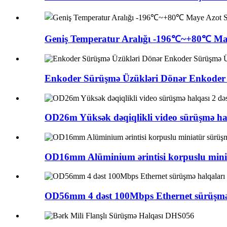
Geniş Temperatur Aralığı -196℃~+80℃ Maye
Enkoder Sürüşmə Üzükləri Dönər Enkode
OD26m Yüksək dəqiqlikli video sürüşmə hal
OD16mm Alüminium ərintisi korpuslu minia
OD56mm 4 dəst 100Mbps Ethernet sürüşmə