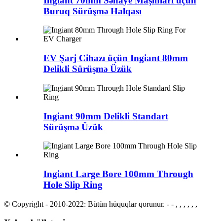
Ingiant 70mm Sənaye Maşınları üçün
Buruq Sürüşmə Halqası
EV Şarj Cihazı üçün Ingiant 80mm
Delikli Sürüşmə Üzük
Ingiant 90mm Delikli Standart
Sürüşmə Üzük
Ingiant Large Bore 100mm Through
Hole Slip Ring
© Copyright - 2010-2022: Bütün hüquqlar qorunur.
- - , , , , , ,