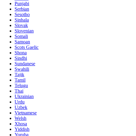
Punjabi
Serbian
Sesotho
Sinhala
Slovak
Slovenian
Somali
Samoan
Scots Gaelic
Shona
Sindhi
Sundanese
Swahili
Tajik
Tamil
Telugu
Thai
Ukrainian
Urdu
Uzbek
Vietnamese
Welsh
Xhosa
Yiddish
Yoruba