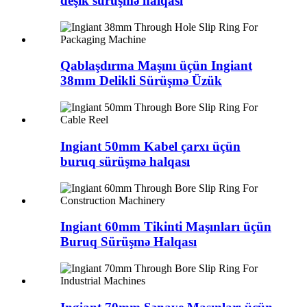
deşik sürüşmə halqası
Qablaşdırma Maşını üçün Ingiant
38mm Delikli Sürüşmə Üzük
Ingiant 50mm Kabel çarxı üçün
buruq sürüşmə halqası
Ingiant 60mm Tikinti Maşınları üçün
Buruq Sürüşmə Halqası