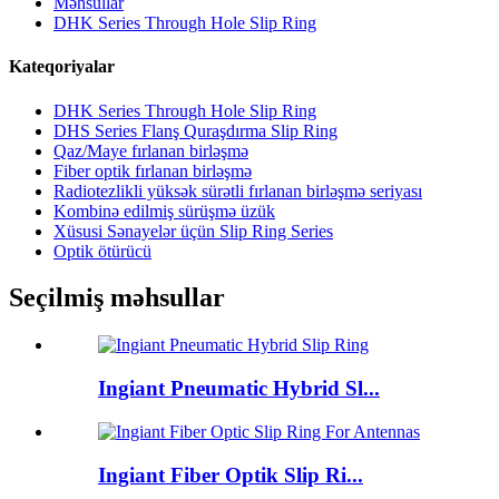
Məhsullar
DHK Series Through Hole Slip Ring
Kateqoriyalar
DHK Series Through Hole Slip Ring
DHS Series Flanş Quraşdırma Slip Ring
Qaz/Maye fırlanan birləşmə
Fiber optik fırlanan birləşmə
Radiotezlikli yüksək sürətli fırlanan birləşmə seriyası
Kombinə edilmiş sürüşmə üzük
Xüsusi Sənayelər üçün Slip Ring Series
Optik ötürücü
Seçilmiş məhsullar
Ingiant Pneumatic Hybrid Sl...
Ingiant Fiber Optik Slip Ri...