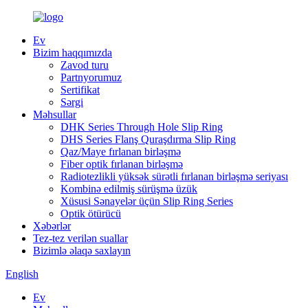
Ev
Bizim haqqımızda
Zavod turu
Partnyorumuz
Sertifikat
Sərgi
Məhsullar
DHK Series Through Hole Slip Ring
DHS Series Flanş Quraşdırma Slip Ring
Qaz/Maye fırlanan birləşmə
Fiber optik fırlanan birləşmə
Radiotezlikli yüksək sürətli fırlanan birləşmə seriyası
Kombinə edilmiş sürüşmə üzük
Xüsusi Sənayelər üçün Slip Ring Series
Optik ötürücü
Xəbərlər
Tez-tez verilən suallar
Bizimlə əlaqə saxlayın
English
Ev