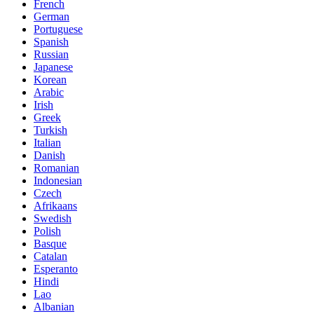
French
German
Portuguese
Spanish
Russian
Japanese
Korean
Arabic
Irish
Greek
Turkish
Italian
Danish
Romanian
Indonesian
Czech
Afrikaans
Swedish
Polish
Basque
Catalan
Esperanto
Hindi
Lao
Albanian