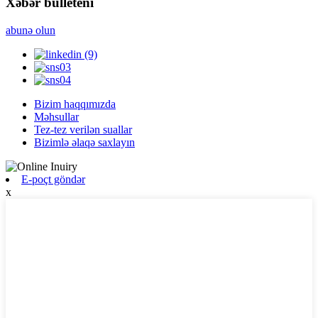
Xəbər bülleteni
abunə olun
Bizim haqqımızda
Məhsullar
Tez-tez verilən suallar
Bizimlə əlaqə saxlayın
E-poçt göndər
x